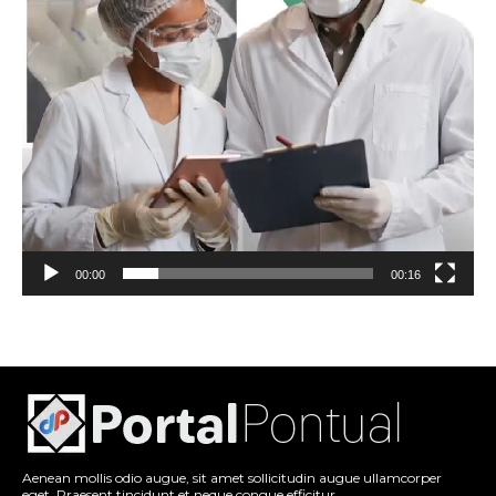
00:00
00:16
Aenean mollis odio augue, sit amet sollicitudin augue ullamcorper
eget. Praesent tincidunt et neque congue efficitur.