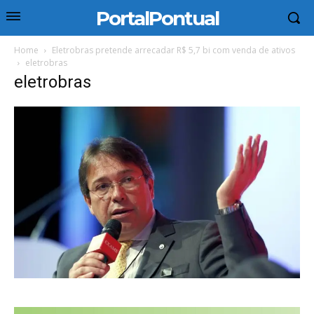
PortalPontual
Home
Eletrobras pretende arrecadar R$ 5,7 bi com venda de ativos
eletrobras
eletrobras
Tocador