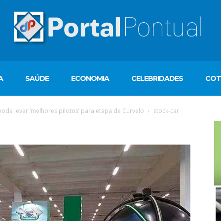
A
SAÚDE
ECONOMIA
CELEBRIDADES
COT
pode levar ‘melhores pilotos’ para etapa de Curvelo
stock-car
T
d
ví