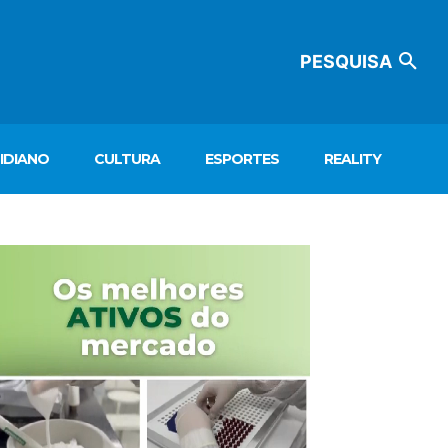
PESQUISA
IDIANO
CULTURA
ESPORTES
REALITY
ocador
e
deo