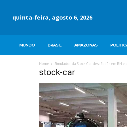
quinta-feira, agosto 6, 2026
MUNDO
BRASIL
AMAZONAS
POLÍTIC
Home
Simulador da Stock Car desafia fãs em BH e 
stock-car