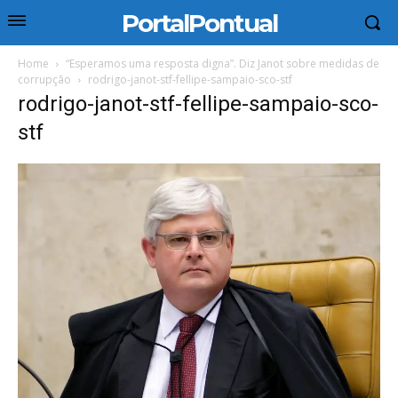
PortalPontual
Home
“Esperamos uma resposta digna”. Diz Janot sobre medidas de
corrupção
rodrigo-janot-stf-fellipe-sampaio-sco-stf
rodrigo-janot-stf-fellipe-sampaio-sco-
stf