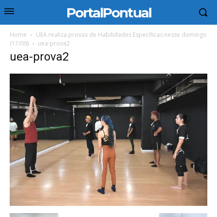
PortalPontual
Home
UEA realiza provas de Habilidades Específicas nesse domingo
(17/09)
uea-prova2
uea-prova2