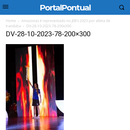
PortalPontual
Home
Amazonas é representado no JEB’s 2023 por atleta de
Iranduba
DV-28-10-2023-78-200x300
DV-28-10-2023-78-200×300