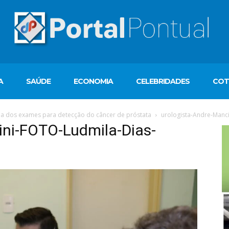
A
SAÚDE
ECONOMIA
CELEBRIDADES
COT
ia dos exames para detecção do câncer de próstata
urologista-Andre-Manc
ini-FOTO-Ludmila-Dias-
T
d
ví