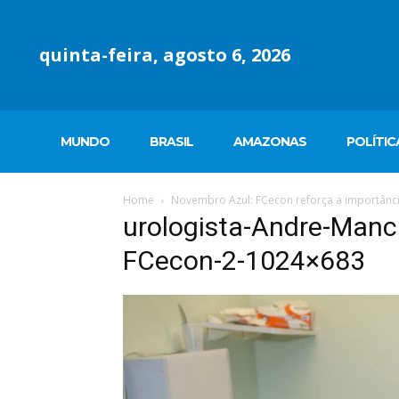
quinta-feira, agosto 6, 2026
MUNDO
BRASIL
AMAZONAS
POLÍTIC
Home
Novembro Azul: FCecon reforça a importânc
urologista-Andre-Manc
FCecon-2-1024×683