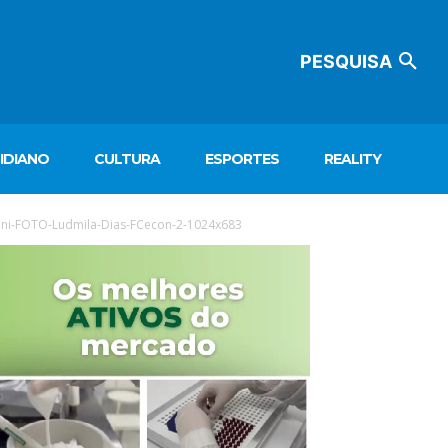
PESQUISA
IDIANO
CULTURA
ESPORTES
REALITY
ini-FOTO-Ludmila-Dias-FCecon-2-1024x683
ocador
e
deo