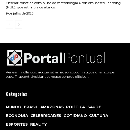
Ensinar robótica com o uso de metodologia Problem-based Learning
(PBL), que estimula os alunos...
9 de julho de 2025
Aenean mollis odio augue, sit amet sollicitudin augue ullamcorper
eget. Praesent tincidunt et neque congue efficitur.
Categorias
MUNDO
BRASIL
AMAZONAS
POLÍTICA
SAÚDE
ECONOMIA
CELEBRIDADES
COTIDIANO
CULTURA
ESPORTES
REALITY