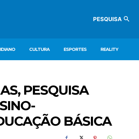
PESQUISA
IDIANO
CULTURA
ESPORTES
REALITY
S, PESQUISA
SINO-
DUCAÇÃO BÁSICA