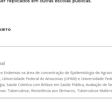
ser replicados em outras escolas públicas.
OJETO
ual
 Endemias na área de concentração de Epidemiologia de Agravos
 Universidade Federal do Amazonas (UFAM) e Universidade Fede
gia, Saúde Coletiva com ênfase em Saúde Pública, Avaliação de 
s: Tuberculose, Resistência aos fármacos, Tuberculose Multirre