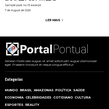
Sample post no 13 excerpt.
7 de August de 2026
LER MAIS
Aenean mollis odio augue, sit amet sollicitudin augue ullamcorper
eget. Praesent tincidunt et neque congue efficitur.
Categorias
MUNDO
BRASIL
AMAZONAS
POLÍTICA
SAÚDE
ECONOMIA
CELEBRIDADES
COTIDIANO
CULTURA
ESPORTES
REALITY