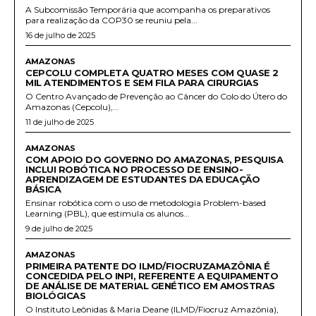
A Subcomissão Temporária que acompanha os preparativos
para realização da COP30 se reuniu pela...
16 de julho de 2025
AMAZONAS
CEPCOLU COMPLETA QUATRO MESES COM QUASE 2
MIL ATENDIMENTOS E SEM FILA PARA CIRURGIAS
O Centro Avançado de Prevenção ao Câncer do Colo do Útero do
Amazonas (Cepcolu),...
11 de julho de 2025
AMAZONAS
COM APOIO DO GOVERNO DO AMAZONAS, PESQUISA
INCLUI ROBÓTICA NO PROCESSO DE ENSINO-
APRENDIZAGEM DE ESTUDANTES DA EDUCAÇÃO
BÁSICA
Ensinar robótica com o uso de metodologia Problem-based
Learning (PBL), que estimula os alunos...
9 de julho de 2025
AMAZONAS
PRIMEIRA PATENTE DO ILMD/FIOCRUZAMAZÔNIA É
CONCEDIDA PELO INPI, REFERENTE A EQUIPAMENTO
DE ANÁLISE DE MATERIAL GENÉTICO EM AMOSTRAS
BIOLÓGICAS
O Instituto Leônidas & Maria Deane (ILMD/Fiocruz Amazônia),