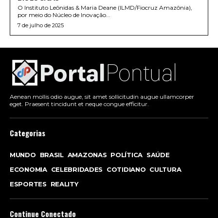
O Instituto Leônidas & Maria Deane (ILMD/Fiocruz Amazônia),
por meio do Núcleo de Inovação...
7 de julho de 2025
Aenean mollis odio augue, sit amet sollicitudin augue ullamcorper
eget. Praesent tincidunt et neque congue efficitur.
Categorias
MUNDO
BRASIL
AMAZONAS
POLÍTICA
SAÚDE
ECONOMIA
CELEBRIDADES
COTIDIANO
CULTURA
ESPORTES
REALITY
Continue Conectado