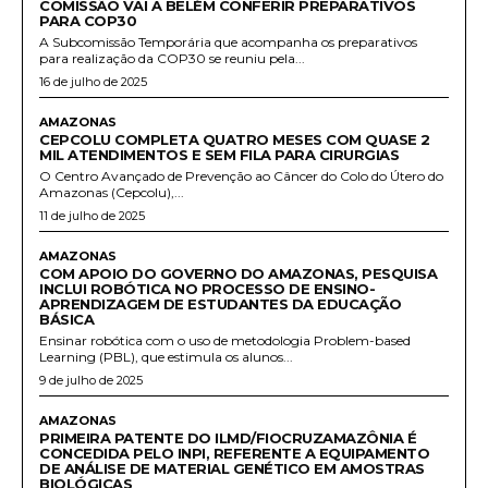
COMISSÃO VAI A BELÉM CONFERIR PREPARATIVOS
PARA COP30
A Subcomissão Temporária que acompanha os preparativos
para realização da COP30 se reuniu pela...
16 de julho de 2025
AMAZONAS
CEPCOLU COMPLETA QUATRO MESES COM QUASE 2
MIL ATENDIMENTOS E SEM FILA PARA CIRURGIAS
O Centro Avançado de Prevenção ao Câncer do Colo do Útero do
Amazonas (Cepcolu),...
11 de julho de 2025
AMAZONAS
COM APOIO DO GOVERNO DO AMAZONAS, PESQUISA
INCLUI ROBÓTICA NO PROCESSO DE ENSINO-
APRENDIZAGEM DE ESTUDANTES DA EDUCAÇÃO
BÁSICA
Ensinar robótica com o uso de metodologia Problem-based
Learning (PBL), que estimula os alunos...
9 de julho de 2025
AMAZONAS
PRIMEIRA PATENTE DO ILMD/FIOCRUZAMAZÔNIA É
CONCEDIDA PELO INPI, REFERENTE A EQUIPAMENTO
DE ANÁLISE DE MATERIAL GENÉTICO EM AMOSTRAS
BIOLÓGICAS