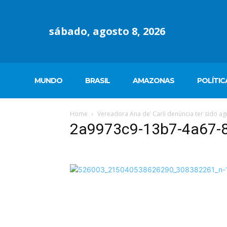
sábado, agosto 8, 2026
MUNDO
BRASIL
AMAZONAS
POLÍTIC
Home
Vereadora Ana de’ Carli denúncia ter sido a
2a9973c9-13b7-4a67-