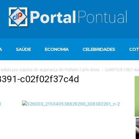
A
SAÚDE
ECONOMIA
CELEBRIDADES
COT
gredida por esposa do segurança do Prefeito Carlo Góes
2a9973c9-13b7-4a
8391-c02f02f37c4d
T
d
ví