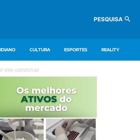
PESQUISA
IDIANO
CULTURA
ESPORTES
REALITY
67-8391-c02f02f37c4d
ocador
e
deo