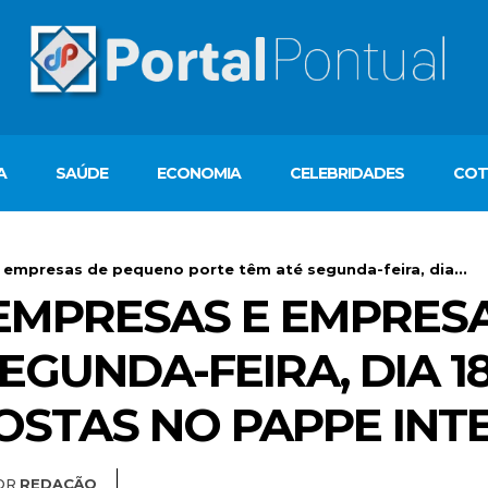
A
SAÚDE
ECONOMIA
CELEBRIDADES
COT
empresas de pequeno porte têm até segunda-feira, dia...
EMPRESAS E EMPRES
EGUNDA-FEIRA, DIA 18
STAS NO PAPPE INT
OR
REDAÇÃO