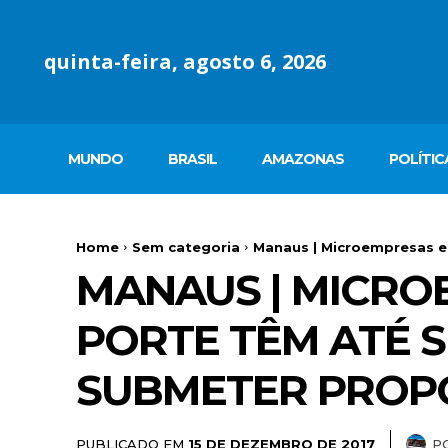
quinta-feira, agosto 6, 2026
MUNDO
BRASIL
AMAZONAS
POLÍTIC
Home
Sem categoria
Manaus | Microempresas e 
MANAUS | MICRO
PORTE TÊM ATÉ S
SUBMETER PROPO
PUBLICADO EM
P
15 DE DEZEMBRO DE 2017