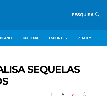
PESQUISA
IDIANO
CULTURA
ESPORTES
REALITY
ALISA SEQUELAS
OS