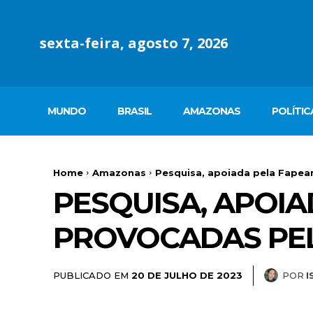
sexta-feira, agosto 7, 2026
MUNDO
BRASIL
AMAZONAS
POLÍTIC
Home
Amazonas
Pesquisa, apoiada pela Fapea
PESQUISA, APOIA
PROVOCADAS PEL
PUBLICADO EM
POR
I
20 DE JULHO DE 2023