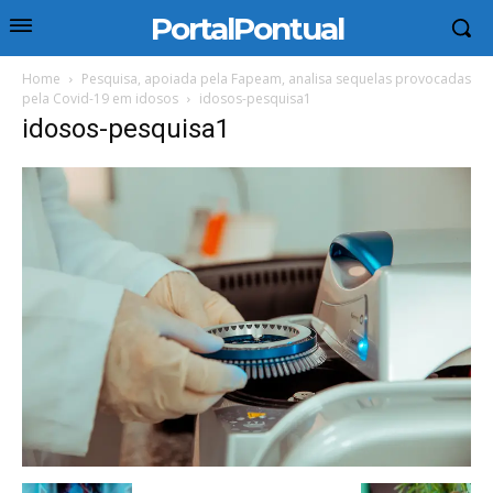
PortalPontual
Home
Pesquisa, apoiada pela Fapeam, analisa sequelas provocadas
pela Covid-19 em idosos
idosos-pesquisa1
idosos-pesquisa1