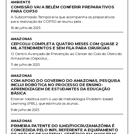
AMBIENTE
COMISSÃO VAI A BELÉM CONFERIR PREPARATIVOS
PARA COP30
A Subcomissão Temporária que acompanha os preparativos
para realização da COP30 se reuniu pela...
16 de julho de 2025
AMAZONAS
CEPCOLU COMPLETA QUATRO MESES COM QUASE 2
MIL ATENDIMENTOS E SEM FILA PARA CIRURGIAS
O Centro Avançado de Prevenção ao Câncer do Colo do Útero do
Amazonas (Cepcolu),...
11 de julho de 2025
AMAZONAS
COM APOIO DO GOVERNO DO AMAZONAS, PESQUISA
INCLUI ROBÓTICA NO PROCESSO DE ENSINO-
APRENDIZAGEM DE ESTUDANTES DA EDUCAÇÃO
BÁSICA
Ensinar robótica com o uso de metodologia Problem-based
Learning (PBL), que estimula os alunos...
9 de julho de 2025
AMAZONAS
PRIMEIRA PATENTE DO ILMD/FIOCRUZAMAZÔNIA É
CONCEDIDA PELO INPI, REFERENTE A EQUIPAMENTO
DE ANÁLISE DE MATERIAL GENÉTICO EM AMOSTRAS