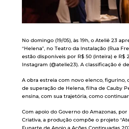
No domingo (19/05), às 19h, o Ateliê 23 a
“Helena”, no Teatro da Instalação (Rua Fre
estão disponíveis por R$ 50 (inteira) e R$
Instagram (@atelie23). A classificação é de
A obra estreia com novo elenco, figurino, c
de superação de Helena, filha de Cauby Pei
ensina, com sua trajetória, como continuar,
Com apoio do Governo do Amazonas, por m
Criativa, a produção compõe o projeto “At
Funarte de Apoio a Ações Continuadas 202