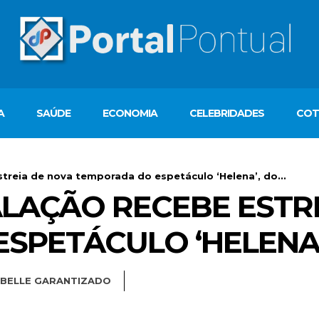
A
SAÚDE
ECONOMIA
CELEBRIDADES
COT
streia de nova temporada do espetáculo ‘Helena’, do...
ALAÇÃO RECEBE ESTR
PETÁCULO ‘HELENA’,
ABELLE GARANTIZADO