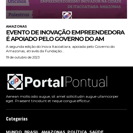
AMAZONAS
EVENTO DE INOVAÇÃO EMPREENDEDORA
É APOIADO PELO GOVERNO DO AM
A segunda edição do Inova Itacoatiara, apoiada pelo Governo do
Amazonas, através da Fundação...
19 de outubro de 2023
Aenean mollis odio augue, sit amet sollicitudin augue ullamcorper
eget. Praesent tincidunt et neque congue efficitur.
Categorias
MUNDO
BRASIL
AMAZONAS
POLÍTICA
SAÚDE