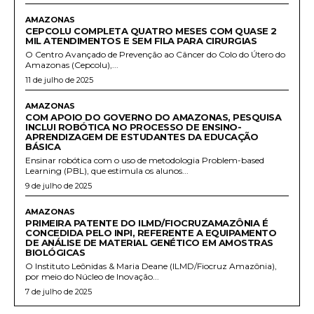
AMAZONAS
CEPCOLU COMPLETA QUATRO MESES COM QUASE 2
MIL ATENDIMENTOS E SEM FILA PARA CIRURGIAS
O Centro Avançado de Prevenção ao Câncer do Colo do Útero do
Amazonas (Cepcolu),...
11 de julho de 2025
AMAZONAS
COM APOIO DO GOVERNO DO AMAZONAS, PESQUISA
INCLUI ROBÓTICA NO PROCESSO DE ENSINO-
APRENDIZAGEM DE ESTUDANTES DA EDUCAÇÃO
BÁSICA
Ensinar robótica com o uso de metodologia Problem-based
Learning (PBL), que estimula os alunos...
9 de julho de 2025
AMAZONAS
PRIMEIRA PATENTE DO ILMD/FIOCRUZAMAZÔNIA É
CONCEDIDA PELO INPI, REFERENTE A EQUIPAMENTO
DE ANÁLISE DE MATERIAL GENÉTICO EM AMOSTRAS
BIOLÓGICAS
O Instituto Leônidas & Maria Deane (ILMD/Fiocruz Amazônia),
por meio do Núcleo de Inovação...
7 de julho de 2025