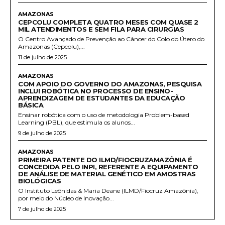
AMAZONAS
CEPCOLU COMPLETA QUATRO MESES COM QUASE 2
MIL ATENDIMENTOS E SEM FILA PARA CIRURGIAS
O Centro Avançado de Prevenção ao Câncer do Colo do Útero do
Amazonas (Cepcolu),...
11 de julho de 2025
AMAZONAS
COM APOIO DO GOVERNO DO AMAZONAS, PESQUISA
INCLUI ROBÓTICA NO PROCESSO DE ENSINO-
APRENDIZAGEM DE ESTUDANTES DA EDUCAÇÃO
BÁSICA
Ensinar robótica com o uso de metodologia Problem-based
Learning (PBL), que estimula os alunos...
9 de julho de 2025
AMAZONAS
PRIMEIRA PATENTE DO ILMD/FIOCRUZAMAZÔNIA É
CONCEDIDA PELO INPI, REFERENTE A EQUIPAMENTO
DE ANÁLISE DE MATERIAL GENÉTICO EM AMOSTRAS
BIOLÓGICAS
O Instituto Leônidas & Maria Deane (ILMD/Fiocruz Amazônia),
por meio do Núcleo de Inovação...
7 de julho de 2025