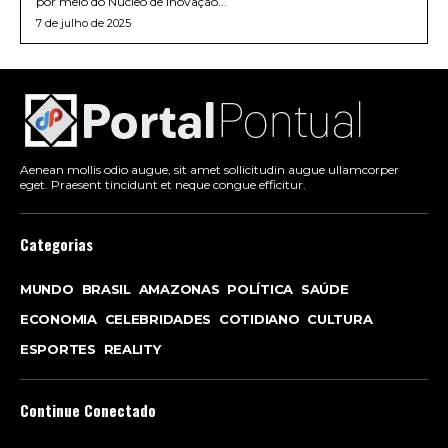
por meio do Núcleo de Inovação...
7 de julho de 2025
Aenean mollis odio augue, sit amet sollicitudin augue ullamcorper
eget. Praesent tincidunt et neque congue efficitur.
Categorias
MUNDO
BRASIL
AMAZONAS
POLÍTICA
SAÚDE
ECONOMIA
CELEBRIDADES
COTIDIANO
CULTURA
ESPORTES
REALITY
Continue Conectado