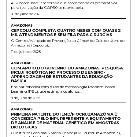
A Subcomissão Temporária que acompanha os preparativos
para realização da COP30 se reuniu pela...
16 de julho de 2025
AMAZONAS
CEPCOLU COMPLETA QUATRO MESES COM QUASE 2
MIL ATENDIMENTOS E SEM FILA PARA CIRURGIAS
O Centro Avançado de Prevenção ao Câncer do Colo do Útero do
Amazonas (Cepcolu),...
11 de julho de 2025
AMAZONAS
COM APOIO DO GOVERNO DO AMAZONAS, PESQUISA
INCLUI ROBÓTICA NO PROCESSO DE ENSINO-
APRENDIZAGEM DE ESTUDANTES DA EDUCAÇÃO
BÁSICA
Ensinar robótica com o uso de metodologia Problem-based
Learning (PBL), que estimula os alunos...
9 de julho de 2025
AMAZONAS
PRIMEIRA PATENTE DO ILMD/FIOCRUZAMAZÔNIA É
CONCEDIDA PELO INPI, REFERENTE A EQUIPAMENTO
DE ANÁLISE DE MATERIAL GENÉTICO EM AMOSTRAS
BIOLÓGICAS
O Instituto Leônidas & Maria Deane (ILMD/Fiocruz Amazônia),