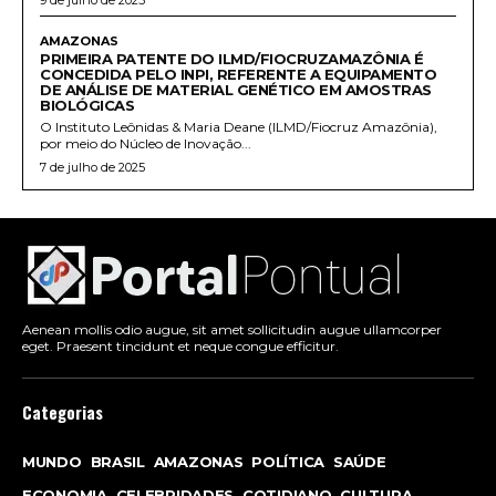
9 de julho de 2025
AMAZONAS
PRIMEIRA PATENTE DO ILMD/FIOCRUZAMAZÔNIA É
CONCEDIDA PELO INPI, REFERENTE A EQUIPAMENTO
DE ANÁLISE DE MATERIAL GENÉTICO EM AMOSTRAS
BIOLÓGICAS
O Instituto Leônidas & Maria Deane (ILMD/Fiocruz Amazônia),
por meio do Núcleo de Inovação...
7 de julho de 2025
Aenean mollis odio augue, sit amet sollicitudin augue ullamcorper
eget. Praesent tincidunt et neque congue efficitur.
Categorias
MUNDO
BRASIL
AMAZONAS
POLÍTICA
SAÚDE
ECONOMIA
CELEBRIDADES
COTIDIANO
CULTURA