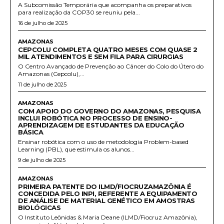
A Subcomissão Temporária que acompanha os preparativos
para realização da COP30 se reuniu pela...
16 de julho de 2025
AMAZONAS
CEPCOLU COMPLETA QUATRO MESES COM QUASE 2
MIL ATENDIMENTOS E SEM FILA PARA CIRURGIAS
O Centro Avançado de Prevenção ao Câncer do Colo do Útero do
Amazonas (Cepcolu),...
11 de julho de 2025
AMAZONAS
COM APOIO DO GOVERNO DO AMAZONAS, PESQUISA
INCLUI ROBÓTICA NO PROCESSO DE ENSINO-
APRENDIZAGEM DE ESTUDANTES DA EDUCAÇÃO
BÁSICA
Ensinar robótica com o uso de metodologia Problem-based
Learning (PBL), que estimula os alunos...
9 de julho de 2025
AMAZONAS
PRIMEIRA PATENTE DO ILMD/FIOCRUZAMAZÔNIA É
CONCEDIDA PELO INPI, REFERENTE A EQUIPAMENTO
DE ANÁLISE DE MATERIAL GENÉTICO EM AMOSTRAS
BIOLÓGICAS
O Instituto Leônidas & Maria Deane (ILMD/Fiocruz Amazônia),