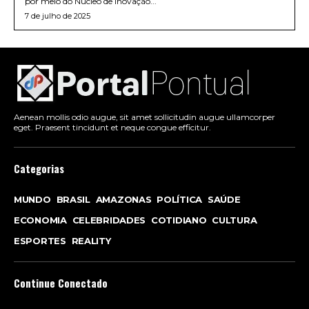
por meio do Núcleo de Inovação...
7 de julho de 2025
Aenean mollis odio augue, sit amet sollicitudin augue ullamcorper
eget. Praesent tincidunt et neque congue efficitur.
Categorias
MUNDO
BRASIL
AMAZONAS
POLÍTICA
SAÚDE
ECONOMIA
CELEBRIDADES
COTIDIANO
CULTURA
ESPORTES
REALITY
Continue Conectado