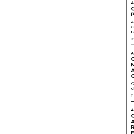
A
A
o
r
1
A
O
d
1
A