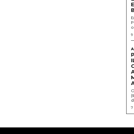
E
P
o
9
A
O
(
d
7