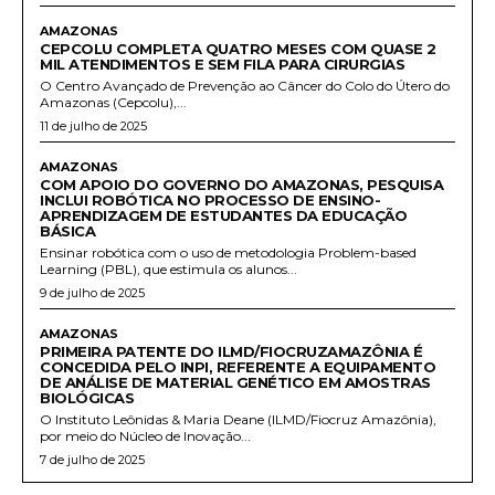
AMAZONAS
CEPCOLU COMPLETA QUATRO MESES COM QUASE 2
MIL ATENDIMENTOS E SEM FILA PARA CIRURGIAS
O Centro Avançado de Prevenção ao Câncer do Colo do Útero do
Amazonas (Cepcolu),...
11 de julho de 2025
AMAZONAS
COM APOIO DO GOVERNO DO AMAZONAS, PESQUISA
INCLUI ROBÓTICA NO PROCESSO DE ENSINO-
APRENDIZAGEM DE ESTUDANTES DA EDUCAÇÃO
BÁSICA
Ensinar robótica com o uso de metodologia Problem-based
Learning (PBL), que estimula os alunos...
9 de julho de 2025
AMAZONAS
PRIMEIRA PATENTE DO ILMD/FIOCRUZAMAZÔNIA É
CONCEDIDA PELO INPI, REFERENTE A EQUIPAMENTO
DE ANÁLISE DE MATERIAL GENÉTICO EM AMOSTRAS
BIOLÓGICAS
O Instituto Leônidas & Maria Deane (ILMD/Fiocruz Amazônia),
por meio do Núcleo de Inovação...
7 de julho de 2025