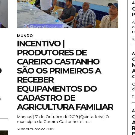
A
A
o
r
MUNDO
1
INCENTIVO |
PRODUTORES DE
A
CAREIRO CASTANHO
O
SÃO OS PRIMEIROS A
RECEBER
O
EQUIPAMENTOS DO
d
CADASTRO DE
1
AGRICULTURA FAMILIAR
A
Manaus | 31 de Outubro de 2019 (Quinta-feira) O
município de Careiro Castanho foi o...
31 de outubro de 2019