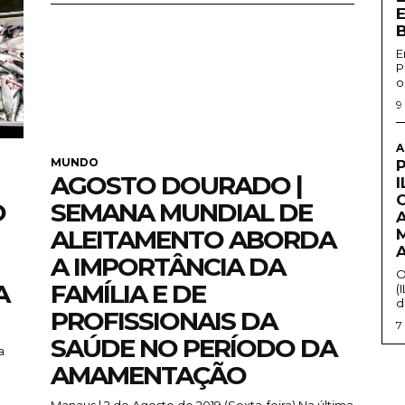
E
P
o
9
A
MUNDO
AGOSTO DOURADO |
O
SEMANA MUNDIAL DE
ALEITAMENTO ABORDA
A IMPORTÂNCIA DA
O
A
FAMÍLIA E DE
(
d
PROFISSIONAIS DA
7
SAÚDE NO PERÍODO DA
AMAMENTAÇÃO
Manaus | 2 de Agosto de 2019 (Sexta-feira) Na última