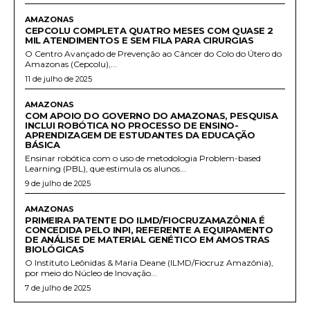
AMAZONAS
CEPCOLU COMPLETA QUATRO MESES COM QUASE 2
MIL ATENDIMENTOS E SEM FILA PARA CIRURGIAS
O Centro Avançado de Prevenção ao Câncer do Colo do Útero do
Amazonas (Cepcolu),...
11 de julho de 2025
AMAZONAS
COM APOIO DO GOVERNO DO AMAZONAS, PESQUISA
INCLUI ROBÓTICA NO PROCESSO DE ENSINO-
APRENDIZAGEM DE ESTUDANTES DA EDUCAÇÃO
BÁSICA
Ensinar robótica com o uso de metodologia Problem-based
Learning (PBL), que estimula os alunos...
9 de julho de 2025
AMAZONAS
PRIMEIRA PATENTE DO ILMD/FIOCRUZAMAZÔNIA É
CONCEDIDA PELO INPI, REFERENTE A EQUIPAMENTO
DE ANÁLISE DE MATERIAL GENÉTICO EM AMOSTRAS
BIOLÓGICAS
O Instituto Leônidas & Maria Deane (ILMD/Fiocruz Amazônia),
por meio do Núcleo de Inovação...
7 de julho de 2025