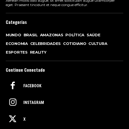
Aenean mollis odio augue, sit amet sollicitudin augue ullamcorper
eget. Praesent tincidunt et neque congue efficitur.
Categorias
MUNDO
BRASIL
AMAZONAS
POLÍTICA
SAÚDE
ECONOMIA
CELEBRIDADES
COTIDIANO
CULTURA
ESPORTES
REALITY
Continue Conectado
FACEBOOK
INSTAGRAM
X