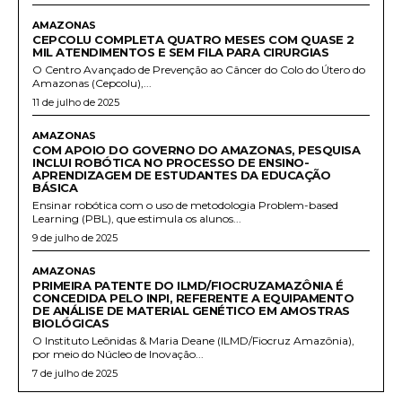
AMAZONAS
CEPCOLU COMPLETA QUATRO MESES COM QUASE 2
MIL ATENDIMENTOS E SEM FILA PARA CIRURGIAS
O Centro Avançado de Prevenção ao Câncer do Colo do Útero do
Amazonas (Cepcolu),...
11 de julho de 2025
AMAZONAS
COM APOIO DO GOVERNO DO AMAZONAS, PESQUISA
INCLUI ROBÓTICA NO PROCESSO DE ENSINO-
APRENDIZAGEM DE ESTUDANTES DA EDUCAÇÃO
BÁSICA
Ensinar robótica com o uso de metodologia Problem-based
Learning (PBL), que estimula os alunos...
9 de julho de 2025
AMAZONAS
PRIMEIRA PATENTE DO ILMD/FIOCRUZAMAZÔNIA É
CONCEDIDA PELO INPI, REFERENTE A EQUIPAMENTO
DE ANÁLISE DE MATERIAL GENÉTICO EM AMOSTRAS
BIOLÓGICAS
O Instituto Leônidas & Maria Deane (ILMD/Fiocruz Amazônia),
por meio do Núcleo de Inovação...
7 de julho de 2025