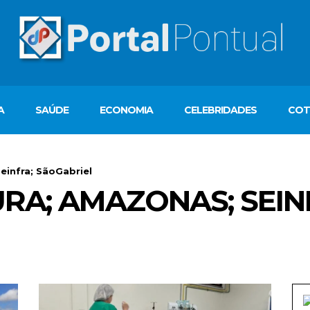
A
SAÚDE
ECONOMIA
CELEBRIDADES
COT
einfra; SãoGabriel
RA; AMAZONAS; SEIN