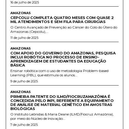
16 de julho de 2025
AMAZONAS
CEPCOLU COMPLETA QUATRO MESES COM QUASE 2
MIL ATENDIMENTOS E SEM FILA PARA CIRURGIAS
O Centro Avançado de Prevenção ao Câncer do Colo do Útero do
Amazonas (Cepcolu),...
11 de julho de 2025
AMAZONAS
COM APOIO DO GOVERNO DO AMAZONAS, PESQUISA
INCLUI ROBÓTICA NO PROCESSO DE ENSINO-
APRENDIZAGEM DE ESTUDANTES DA EDUCAÇÃO
BÁSICA
Ensinar robótica com o uso de metodologia Problem-based
Learning (PBL), que estimula os alunos...
9 de julho de 2025
AMAZONAS
PRIMEIRA PATENTE DO ILMD/FIOCRUZAMAZÔNIA É
CONCEDIDA PELO INPI, REFERENTE A EQUIPAMENTO
DE ANÁLISE DE MATERIAL GENÉTICO EM AMOSTRAS
BIOLÓGICAS
O Instituto Leônidas & Maria Deane (ILMD/Fiocruz Amazônia),
por meio do Núcleo de Inovação...
7 de julho de 2025