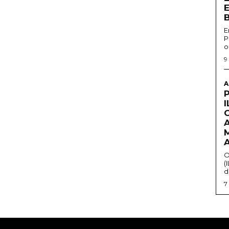
E
P
o
9
A
O
(
d
7