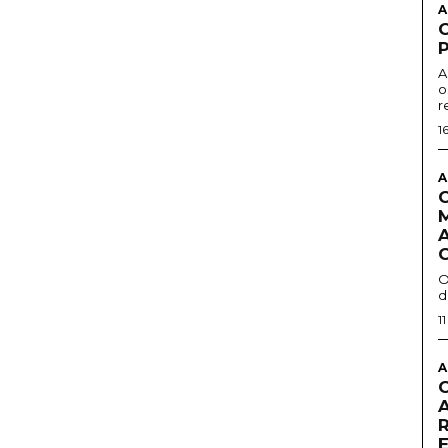
A
A
o
r
1
A
O
d
1
A