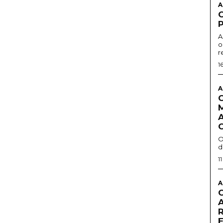
A
A
o
r
1
A
O
d
1
A