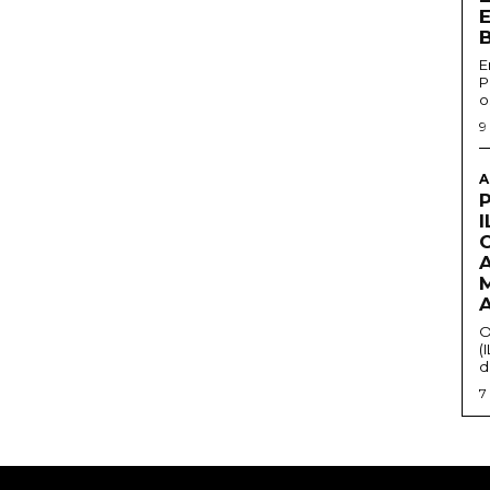
E
P
o
9
A
O
(
d
7