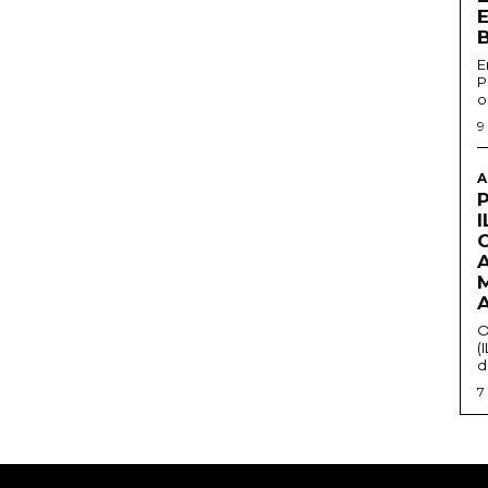
E
P
o
9
A
O
(
d
7