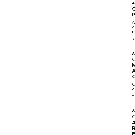
A
A
o
r
1
A
O
d
1
A