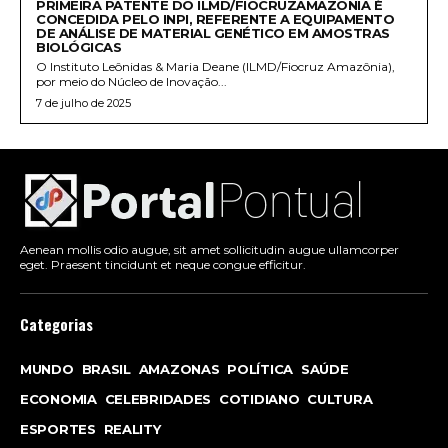
PRIMEIRA PATENTE DO ILMD/FIOCRUZAMAZÔNIA É
CONCEDIDA PELO INPI, REFERENTE A EQUIPAMENTO
DE ANÁLISE DE MATERIAL GENÉTICO EM AMOSTRAS
BIOLÓGICAS
O Instituto Leônidas & Maria Deane (ILMD/Fiocruz Amazônia),
por meio do Núcleo de Inovação...
7 de julho de 2025
Aenean mollis odio augue, sit amet sollicitudin augue ullamcorper
eget. Praesent tincidunt et neque congue efficitur.
Categorias
MUNDO
BRASIL
AMAZONAS
POLÍTICA
SAÚDE
ECONOMIA
CELEBRIDADES
COTIDIANO
CULTURA
ESPORTES
REALITY