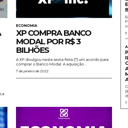
E
P
ECONOMIA
o
A
XP COMPRA BANCO
9
MODAL POR R$ 3
A
BILHÕES
A XP divulgou nesta sexta-feira (7) um acordo para
comprar o Banco Modal. A aquisição...
7 de janeiro de 2022
O
(
d
7