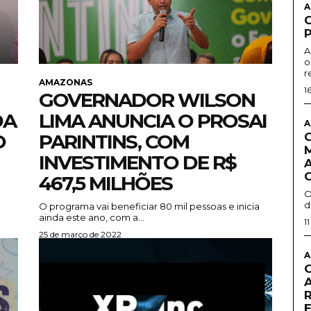
A
A
o
r
AMAZONAS
1
GOVERNADOR WILSON
DA
LIMA ANUNCIA O PROSAI
A
O
PARINTINS, COM
INVESTIMENTO DE R$
467,5 MILHÕES
O
d
m
O programa vai beneficiar 80 mil pessoas e inicia
ainda este ano, com a...
1
25 de março de 2022
A