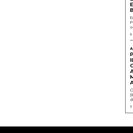
E
P
o
9
A
O
(
d
7