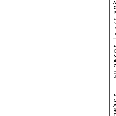
A
A
o
r
1
A
O
d
1
A