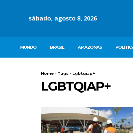
sábado, agosto 8, 2026
MUNDO
BRASIL
AMAZONAS
POLÍTIC
Home
Tags
Lgbtqiap+
LGBTQIAP+