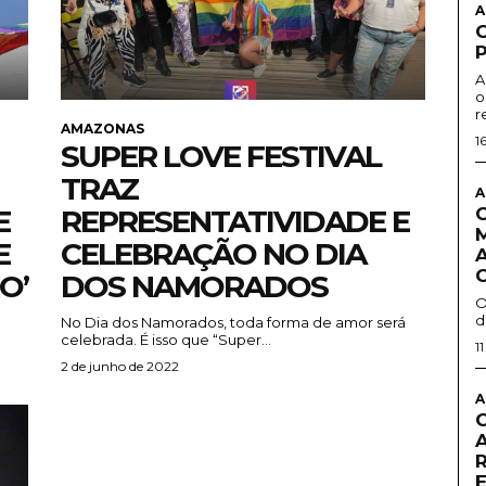
A
A
o
r
AMAZONAS
1
SUPER LOVE FESTIVAL
TRAZ
A
E
REPRESENTATIVIDADE E
E
CELEBRAÇÃO NO DIA
O’
DOS NAMORADOS
O
d
No Dia dos Namorados, toda forma de amor será
celebrada. É isso que “Super...
1
2 de junho de 2022
A