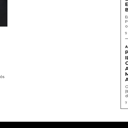
E
P
o
9
A
pós
O
(
d
7