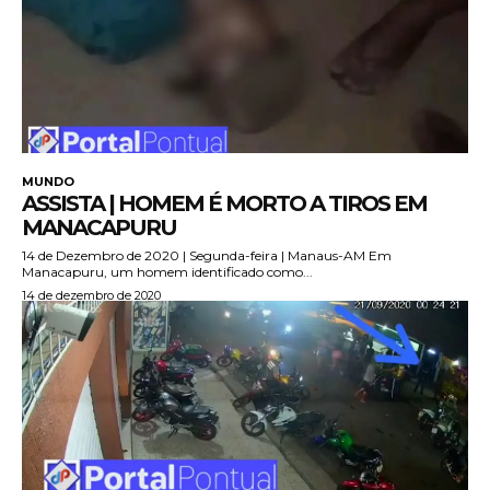
MUNDO
ASSISTA | HOMEM É MORTO A TIROS EM
MANACAPURU
14 de Dezembro de 2020 | Segunda-feira | Manaus-AM Em
Manacapuru, um homem identificado como...
14 de dezembro de 2020