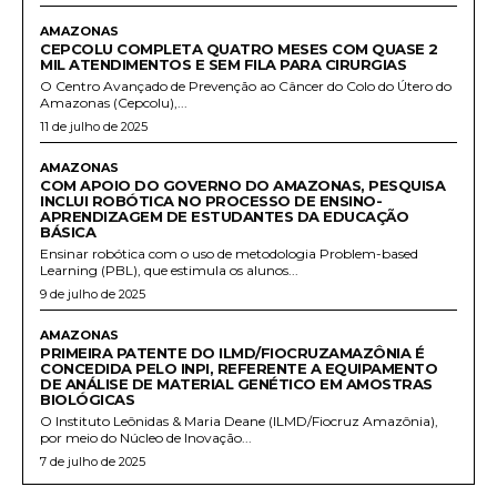
AMAZONAS
CEPCOLU COMPLETA QUATRO MESES COM QUASE 2
MIL ATENDIMENTOS E SEM FILA PARA CIRURGIAS
O Centro Avançado de Prevenção ao Câncer do Colo do Útero do
Amazonas (Cepcolu),...
11 de julho de 2025
AMAZONAS
COM APOIO DO GOVERNO DO AMAZONAS, PESQUISA
INCLUI ROBÓTICA NO PROCESSO DE ENSINO-
APRENDIZAGEM DE ESTUDANTES DA EDUCAÇÃO
BÁSICA
Ensinar robótica com o uso de metodologia Problem-based
Learning (PBL), que estimula os alunos...
9 de julho de 2025
AMAZONAS
PRIMEIRA PATENTE DO ILMD/FIOCRUZAMAZÔNIA É
CONCEDIDA PELO INPI, REFERENTE A EQUIPAMENTO
DE ANÁLISE DE MATERIAL GENÉTICO EM AMOSTRAS
BIOLÓGICAS
O Instituto Leônidas & Maria Deane (ILMD/Fiocruz Amazônia),
por meio do Núcleo de Inovação...
7 de julho de 2025