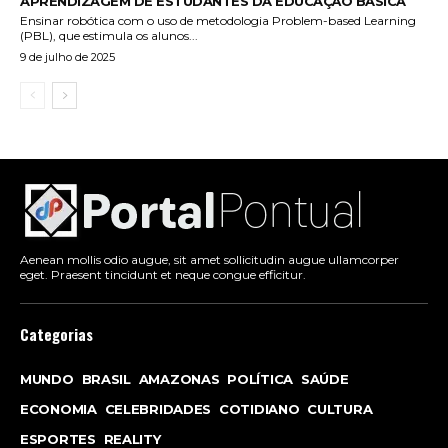
APRENDIZAGEM DE ESTUDANTES DA EDUCAÇÃO BÁSICA
Ensinar robótica com o uso de metodologia Problem-based Learning
(PBL), que estimula os alunos...
9 de julho de 2025
Aenean mollis odio augue, sit amet sollicitudin augue ullamcorper
eget. Praesent tincidunt et neque congue efficitur.
Categorias
MUNDO
BRASIL
AMAZONAS
POLÍTICA
SAÚDE
ECONOMIA
CELEBRIDADES
COTIDIANO
CULTURA
ESPORTES
REALITY