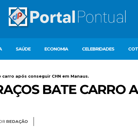
A
SAÚDE
ECONOMIA
CELEBRIDADES
COT
 carro após conseguir CHN em Manaus.
RAÇOS BATE CARRO 
OR
REDAÇÃO