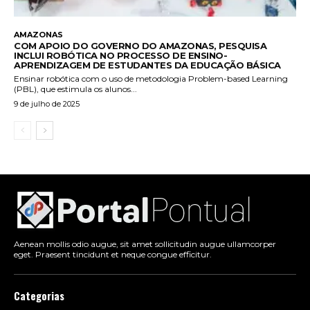
AMAZONAS
COM APOIO DO GOVERNO DO AMAZONAS, PESQUISA
INCLUI ROBÓTICA NO PROCESSO DE ENSINO-
APRENDIZAGEM DE ESTUDANTES DA EDUCAÇÃO BÁSICA
Ensinar robótica com o uso de metodologia Problem-based Learning
(PBL), que estimula os alunos...
9 de julho de 2025
Aenean mollis odio augue, sit amet sollicitudin augue ullamcorper
eget. Praesent tincidunt et neque congue efficitur.
Categorias