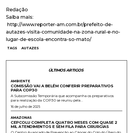
Redação
Saiba mais:
http://www.reporter-am.com.br/prefeito-de-
autazes-visita-comunidade-na-zona-rural-e-no-
lugar-de-escola-encontra-so-mato/
TAGS
AUTAZES
ÚLTIMOS ARTIGOS
AMBIENTE
COMISSÃO VAI A BELÉM CONFERIR PREPARATIVOS
PARA COP30
A Subcomissão Temporária que acompanha os preparativos
para realização da COP30 se reuniu pela...
16 de julho de 2025
AMAZONAS
CEPCOLU COMPLETA QUATRO MESES COM QUASE 2
MIL ATENDIMENTOS E SEM FILA PARA CIRURGIAS
O Centro Avançado de Prevenção ao Câncer do Colo do Útero do