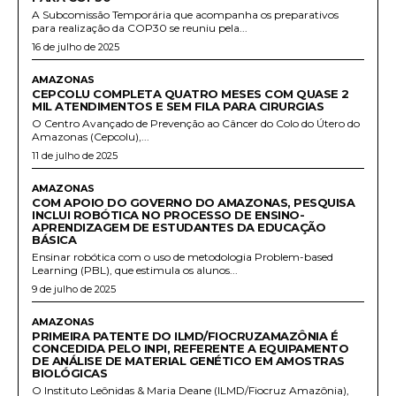
A Subcomissão Temporária que acompanha os preparativos
para realização da COP30 se reuniu pela...
16 de julho de 2025
AMAZONAS
CEPCOLU COMPLETA QUATRO MESES COM QUASE 2
MIL ATENDIMENTOS E SEM FILA PARA CIRURGIAS
O Centro Avançado de Prevenção ao Câncer do Colo do Útero do
Amazonas (Cepcolu),...
11 de julho de 2025
AMAZONAS
COM APOIO DO GOVERNO DO AMAZONAS, PESQUISA
INCLUI ROBÓTICA NO PROCESSO DE ENSINO-
APRENDIZAGEM DE ESTUDANTES DA EDUCAÇÃO
BÁSICA
Ensinar robótica com o uso de metodologia Problem-based
Learning (PBL), que estimula os alunos...
9 de julho de 2025
AMAZONAS
PRIMEIRA PATENTE DO ILMD/FIOCRUZAMAZÔNIA É
CONCEDIDA PELO INPI, REFERENTE A EQUIPAMENTO
DE ANÁLISE DE MATERIAL GENÉTICO EM AMOSTRAS
BIOLÓGICAS
O Instituto Leônidas & Maria Deane (ILMD/Fiocruz Amazônia),