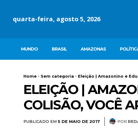
quarta-feira, agosto 5, 2026
MUNDO
BRASIL
AMAZONAS
POLÍTIC
Home
Sem categoria
Eleição | Amazonino e Edu
ELEIÇÃO | AMAZ
COLISÃO, VOCÊ 
PUBLICADO EM
POR
RED
5 DE MAIO DE 2017