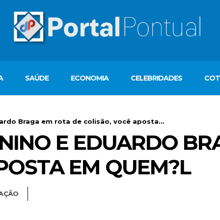
A
SAÚDE
ECONOMIA
CELEBRIDADES
COT
ardo Braga em rota de colisão, você aposta...
ONINO E EDUARDO BR
APOSTA EM QUEM?L
AÇÃO