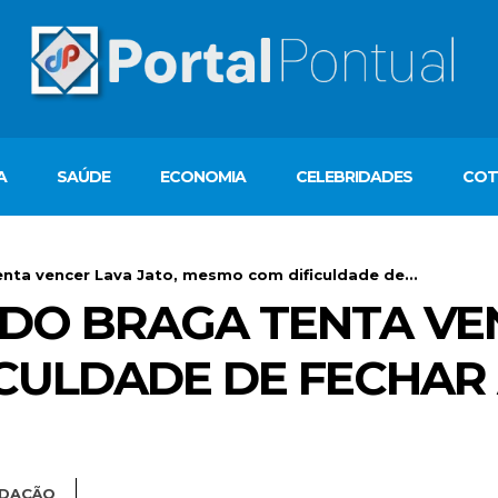
A
SAÚDE
ECONOMIA
CELEBRIDADES
COT
tenta vencer Lava Jato, mesmo com dificuldade de...
RDO BRAGA TENTA VE
CULDADE DE FECHAR 
DAÇÃO