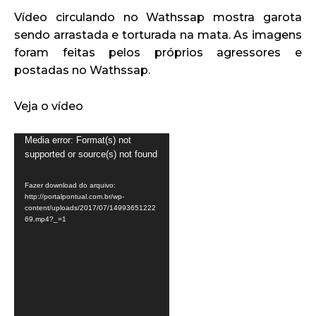
Vídeo circulando no Wathssap mostra garota
sendo arrastada e torturada na mata. As imagens
foram feitas pelos próprios agressores e
postadas no Wathssap.
Veja o vídeo
T
Media error: Format(s) not
supported or source(s) not found
o
c
Fazer download do arquivo:
a
http://portalpontual.com.br/wp-
content/uploads/2017/07/14993651222
d
69.mp4?_=1
o
r
d
e
v