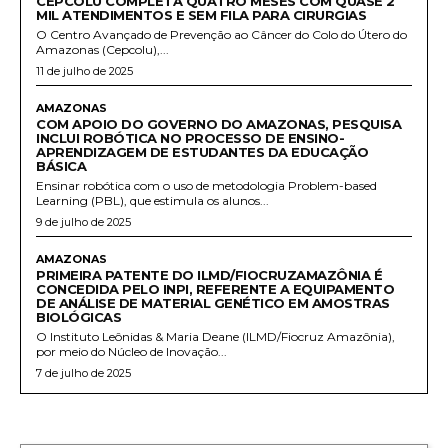
CEPCOLU COMPLETA QUATRO MESES COM QUASE 2
MIL ATENDIMENTOS E SEM FILA PARA CIRURGIAS
O Centro Avançado de Prevenção ao Câncer do Colo do Útero do
Amazonas (Cepcolu),...
11 de julho de 2025
AMAZONAS
COM APOIO DO GOVERNO DO AMAZONAS, PESQUISA
INCLUI ROBÓTICA NO PROCESSO DE ENSINO-
APRENDIZAGEM DE ESTUDANTES DA EDUCAÇÃO
BÁSICA
Ensinar robótica com o uso de metodologia Problem-based
Learning (PBL), que estimula os alunos...
9 de julho de 2025
AMAZONAS
PRIMEIRA PATENTE DO ILMD/FIOCRUZAMAZÔNIA É
CONCEDIDA PELO INPI, REFERENTE A EQUIPAMENTO
DE ANÁLISE DE MATERIAL GENÉTICO EM AMOSTRAS
BIOLÓGICAS
O Instituto Leônidas & Maria Deane (ILMD/Fiocruz Amazônia),
por meio do Núcleo de Inovação...
7 de julho de 2025