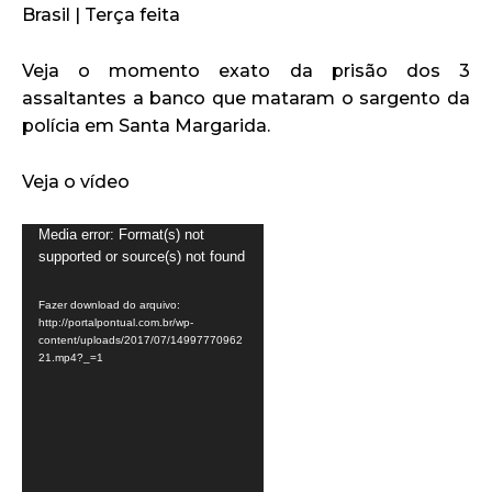
Brasil | Terça feita
Veja o momento exato da prisão dos 3
assaltantes a banco que mataram o sargento da
polícia em Santa Margarida.
Veja o vídeo
T
Media error: Format(s) not
supported or source(s) not found
o
c
Fazer download do arquivo:
a
http://portalpontual.com.br/wp-
content/uploads/2017/07/14997770962
d
21.mp4?_=1
o
r
d
e
v