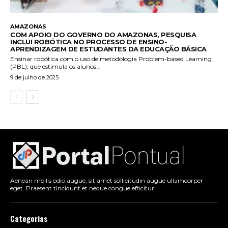
AMAZONAS
COM APOIO DO GOVERNO DO AMAZONAS, PESQUISA
INCLUI ROBÓTICA NO PROCESSO DE ENSINO-
APRENDIZAGEM DE ESTUDANTES DA EDUCAÇÃO BÁSICA
Ensinar robótica com o uso de metodologia Problem-based Learning
(PBL), que estimula os alunos...
9 de julho de 2025
Aenean mollis odio augue, sit amet sollicitudin augue ullamcorper
eget. Praesent tincidunt et neque congue efficitur.
Categorias