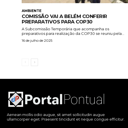
AMBIENTE
COMISSÃO VAI A BELÉM CONFERIR
PREPARATIVOS PARA COP30
A Subcomissão Temporária que acompanha os
preparativos para realização da COP30 se reuniu pela...
16 de julho de 2025
Aenean mollis odio augue, sit amet sollicitudin augue
ullamcorper eget. Praesent tincidunt et neque congue efficitur.