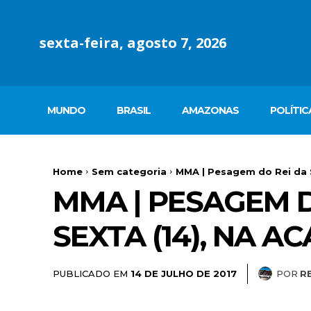
sexta-feira, agosto 7, 2026
MUNDO
BRASIL
AMAZONAS
POLÍTIC
Home
Sem categoria
MMA | Pesagem do Rei da Se
MMA | PESAGEM D
SEXTA (14), NA 
PUBLICADO EM
POR
R
14 DE JULHO DE 2017