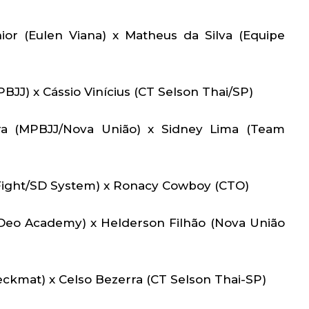
ior (Eulen Viana) x Matheus da Silva (Equipe
BJJ) x Cássio Vinícius (CT Selson Thai/SP)
ra (MPBJJ/Nova União) x Sidney Lima (Team
Fight/SD System) x Ronacy Cowboy (CTO)
Deo Academy) x Helderson Filhão (Nova União
ckmat) x Celso Bezerra (CT Selson Thai-SP)