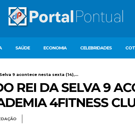
A
SAÚDE
ECONOMIA
CELEBRIDADES
COT
lva 9 acontece nesta sexta (14),...
O REI DA SELVA 9 A
ACADEMIA 4FITNESS C
EDAÇÃO